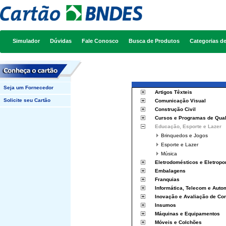
Simulador
Dúvidas
Fale Conosco
Busca de Produtos
Categorias d
Seja um Fornecedor
Artigos Têxteis
Solicite seu Cartão
Comunicação Visual
Construção Civil
Cursos e Programas de Qual
Educação, Esporte e Lazer
Brinquedos e Jogos
Esporte e Lazer
Música
Eletrodomésticos e Eletropor
Embalagens
Franquias
Informática, Telecom e Aut
Inovação e Avaliação de Co
Insumos
Máquinas e Equipamentos
Móveis e Colchões