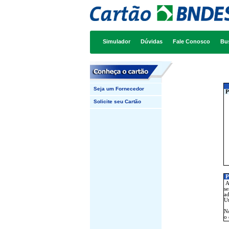
Simulador
Dúvidas
Fale Conosco
Bu
Seja um Fornecedor
P
Solicite seu Cartão
P
At
se
ad
Ut
No
o 