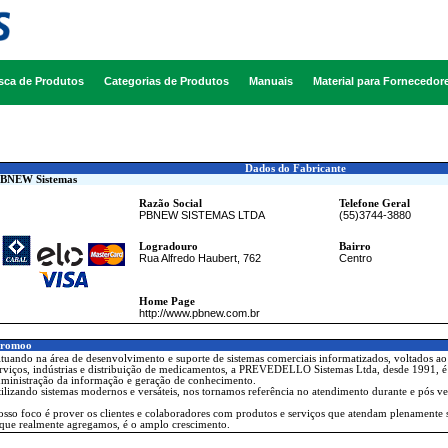
sca de Produtos
Categorias de Produtos
Manuais
Material para Fornecedor
Dados do Fabricante
BNEW Sistemas
Razão Social
Telefone Geral
PBNEW SISTEMAS LTDA
(55)3744-3880
Logradouro
Bairro
Rua Alfredo Haubert, 762
Centro
Home Page
http://www.pbnew.com.br
romoo
uando na área de desenvolvimento e suporte de sistemas comerciais informatizados, voltados ao 
rviços, indústrias e distribuição de medicamentos, a PREVEDELLO Sistemas Ltda, desde 1991,
ministração da informação e geração de conhecimento.
ilizando sistemas modernos e versáteis, nos tornamos referência no atendimento durante e pós v
sso foco é prover os clientes e colaboradores com produtos e serviços que atendam plenamente s
que realmente agregamos, é o amplo crescimento.