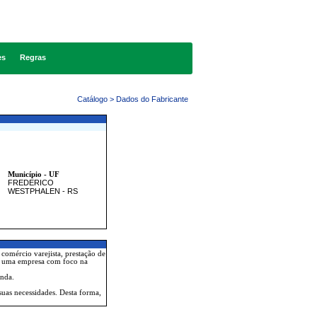
es
Regras
Catálogo > Dados do Fabricante
Município - UF
FREDERICO
WESTPHALEN - RS
comércio varejista, prestação de
 é uma empresa com foco na
enda.
uas necessidades. Desta forma,