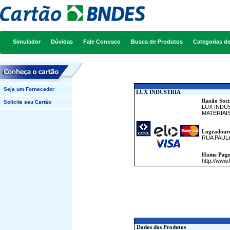
Simulador
Dúvidas
Fale Conosco
Busca de Produtos
Categorias d
Seja um Fornecedor
LUX INDÚSTRIA
Razão Soci
Solicite seu Cartão
LUX INDU
MATERIAI
Logradour
RUA PAULA
Home Pag
http://www.
Dados dos Produtos