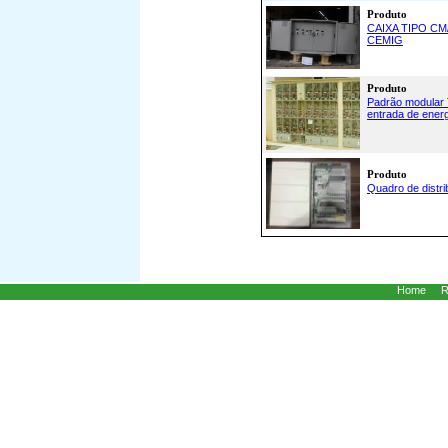
Produto
CAIXA TIPO C
CEMIG
Produto
Padrão modular 
entrada de energ
Produto
Quadro de distri
Home
R