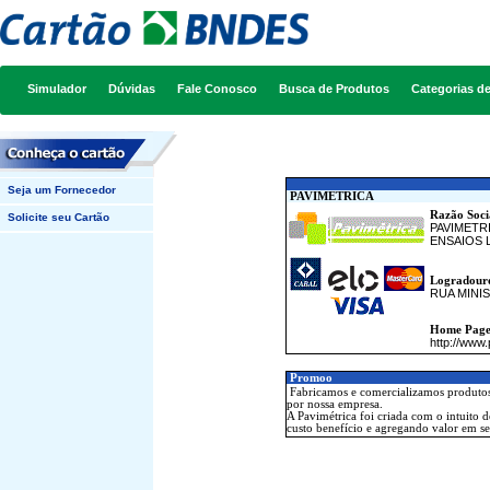
Simulador
Dúvidas
Fale Conosco
Busca de Produtos
Categorias d
Seja um Fornecedor
PAVIMETRICA
Razão Soci
Solicite seu Cartão
PAVIMETR
ENSAIOS L
Logradour
RUA MINI
Home Pag
http://www
Promoo
Fabricamos e comercializamos produtos 
por nossa empresa.
A Pavimétrica foi criada com o intuito 
custo benefício e agregando valor em se