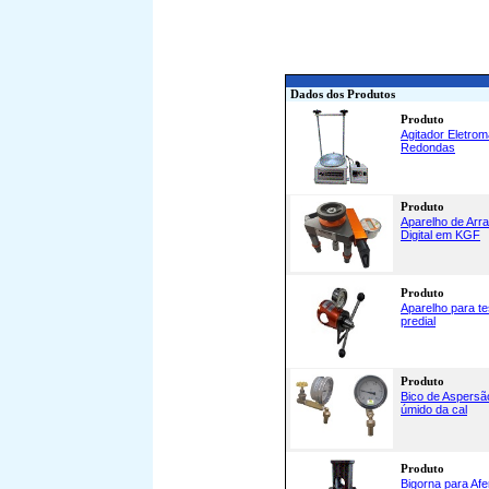
Dados dos Produtos
Produto
Agitador Eletrom
Redondas
Produto
Aparelho de Arr
Digital em KGF
Produto
Aparelho para t
predial
Produto
Bico de Aspersã
úmido da cal
Produto
Bigorna para Af