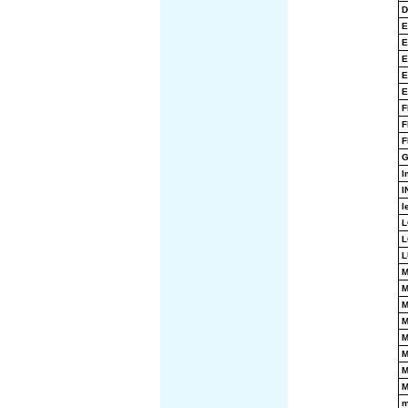
D
E
E
E
E
E
F
G
I
I
l
L
L
L
M
M
M
M
M
M
M
M
m