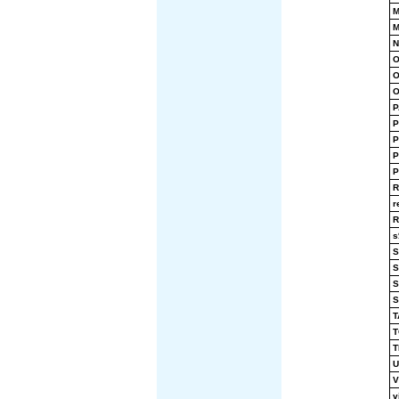
M
M
N
O
O
O
P
P
P
P
P
R
r
R
s
S
S
S
S
T
T
T
U
V
v