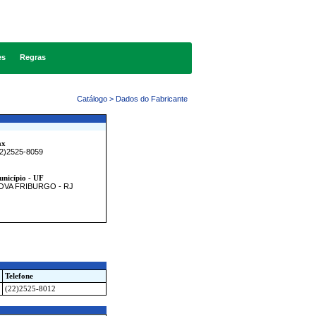
es
Regras
Catálogo > Dados do Fabricante
ax
22)2525-8059
nicípio - UF
OVA FRIBURGO - RJ
Telefone
(22)2525-8012