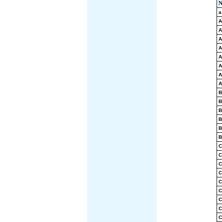
N
a
A
A
A
A
A
A
A
A
B
B
B
B
B
B
C
C
C
C
C
C
C
C
C