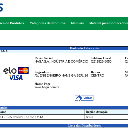
sca de Produtos
Categorias de Produtos
Manuais
Material para Fornecedor
Dados do Fabricante
AGA
Razão Social
Telefone Geral
F
HAGA S.A. INDÚSTRIA E COMÉRCIO
(22)2525-8050
(
Logradouro
Bairro
Mu
AV. ENGENHEIRO HANS GAISER, 26
CENTRO
N
Home Page
www.haga.com.br
Voltar
endas
ome
Região Atuação
ATRICIA FERREIRA DA COSTA
Brasil
Lista dos Distribuidores