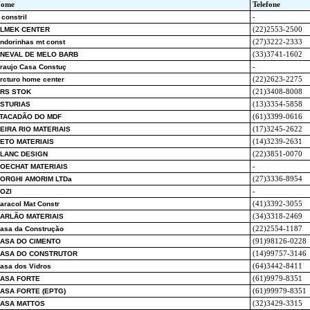
ome
Telefone
 constril
-
LMEK CENTER
(22)2553-2500
ndorinhas mt const
(27)3222-2333
NEVAL DE MELO BARB
(33)3741-1602
raujo Casa Constuç
-
rcturo home center
(22)2623-2275
RS STOK
(21)3408-8008
STURIAS
(13)3354-5858
TACADÃO DO MDF
(61)3399-0616
EIRA RIO MATERIAIS
(17)3245-2622
ETO MATERIAIS
(14)3239-2631
LANC DESIGN
(22)3851-0070
OECHAT MATERIAIS
-
ORGHI AMORIM LTDa
(27)3336-8954
OZI
-
aracol Mat Constr
(41)3392-3055
ARLÃO MATERIAIS
(34)3318-2469
asa da Construção
(22)2554-1187
ASA DO CIMENTO
(91)98126-0228
ASA DO CONSTRUTOR
(14)99757-3146
asa dos Vidros
(64)3442-8411
ASA FORTE
(61)9979-8351
ASA FORTE (EPTG)
(61)99979-8351
ASA MATTOS
(32)3429-3315