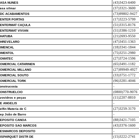
ASA NUNES
(43)3423-6400
asa silmar
(37)3321-3600
DC ACABAMENTOS
(73)99802-9427
ENTER PORTAS
(17)3223-5799
ENTERMAT CAÇULA
(51)3315-8176
ENTERMAT VIVIAN
(51)3386-1210
HATUBA
(21)2693-9550
HREVELARO
(47)3451-1363
IMENCAL
(18)3341-1844
IMENTOL
(75)3251-2980
OMATEC
(27)3724-1596
OMERCIAL CATARINEN
(65)3491-1182
OMERCIAL MILLANO
(27)99949-4927
OMERCIAL SOUTO
(33)3751-1772
OMERCIAL TORK
(96)3281-4046
onstrucosta
-
ONSTRUELCIO
(0800)770-9076
vovidros e peças
(11)2207-8810
E ANGELIS
-
elfin Materia de C
(27)3259-3170
ep João de Barro
-
EPOSITO CANOA
(88)3421-7105
EPOSITO SAO MARCOS
(43)3376-1600
ESMARCOS DEPOSITO
-
ISPARQUET DISTR DE
(15)3222-2741