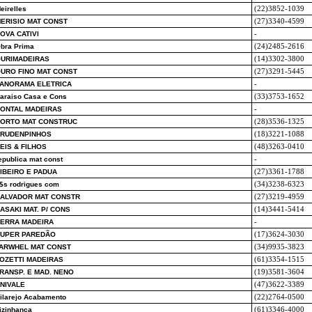
eirelles
(22)3852-1039
ERISIO MAT CONST
(27)3340-4599
OVA CATIVI
-
bra Prima
(24)2485-2616
URIMADEIRAS
(14)3302-3800
URO FINO MAT CONST
(27)3291-5445
ANORAMA ELETRICA
-
araiso Casa e Cons
(33)3753-1652
ONTAL MADEIRAS
-
ORTO MAT CONSTRUC
(28)3536-1325
RUDENPINHOS
(18)3221-1088
EIS & FILHOS
(48)3263-0410
epublica mat const
-
IBEIRO E PADUA
(27)3361-1788
$s rodrigues com
(34)3238-6323
ALVADOR MAT CONSTR
(27)3219-4959
ASAKI MAT. P/ CONS
(14)3441-5414
ERRA MADEIRA
-
UPER PAREDÃO
(17)3624-3030
ARWHEL MAT CONST
(34)9935-3823
OZETTI MADEIRAS
(61)3354-1515
RANSP. E MAD. NENO
(19)3581-3604
NIVALE
(47)3622-3389
ilarejo Acabamento
(22)2764-0500
izinhanca
(61)3346-4000