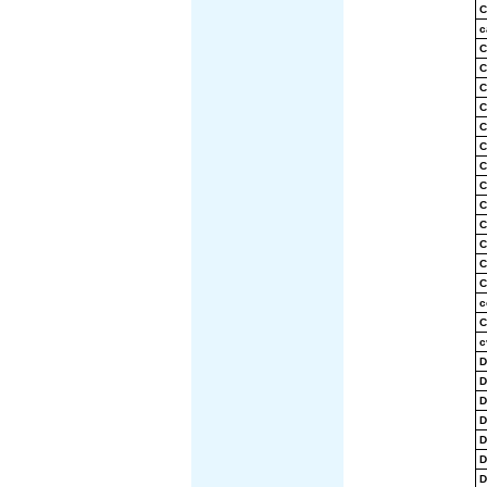
C
c
C
C
C
C
C
C
C
C
C
C
C
C
C
c
C
c
D
D
D
D
D
D
D