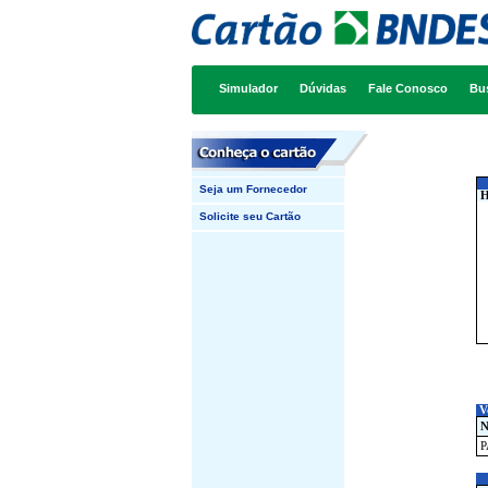
Simulador
Dúvidas
Fale Conosco
Bu
Seja um Fornecedor
H
Solicite seu Cartão
V
N
P