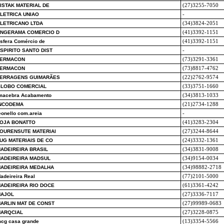
ISTAK MATERIAL DE
(27)3255-7050
LETRICA UNIAO
-
LETRICANO LTDA
(34)3824-2051
NGERAMA COMERCIO D
(41)3392-1151
sfera Comércio de
(41)3392-1151
SPIRITO SANTO DIST
-
FERMACON
(73)3291-3361
FERMACON
(73)8817-4762
ERRAGENS GUIMARÃES
(22)2762-9574
LOBO COMERCIAL
(33)3751-1660
macebra Acabamento
(34)3813-1033
NCODEMA
(21)2734-1288
eonello com.areia
-
OJA BONATTO
(41)3283-2304
OURENSUTE MATERIAI
(27)3244-8644
UG MATERIAIS DE CO
(24)3332-1361
ADEIREIRA BRASIL
(34)3831-9008
ADEIREIRA MADSUL
(34)9154-0034
ADEIREIRA MEDALHA
(34)98882-2718
adeireira Real
(77)2101-5000
ADEIREIRA RIO DOCE
(61)3361-4242
AJOL
(27)3336-7117
ARLIN MAT DE CONST
(27)99989-0683
ARQCIAL
(27)3228-0875
cg casa grande
(13)3354-5566