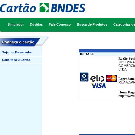
Simulador
Dúvidas
Fale Conosco
Busca de Produtos
Categorias d
Seja um Fornecedor
INSTALE
Razão Soci
Solicite seu Cartão
INOXMINA
COMÉRCI
LTDA
Logradour
RUA ALVA
Home Pag
http://www