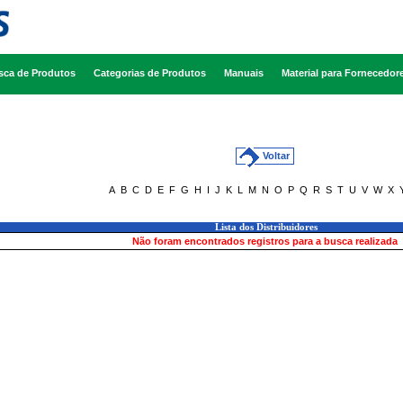
sca de Produtos
Categorias de Produtos
Manuais
Material para Fornecedor
Voltar
A
B
C
D
E
F
G
H
I
J
K
L
M
N
O
P
Q
R
S
T
U
V
W
X
Lista dos Distribuidores
Não foram encontrados registros para a busca realizada