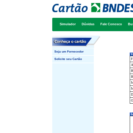
Simulador
Dúvidas
Fale Conosco
Bu
Seja um Fornecedor
Ve
Solicite seu Cartão
F
A
B
B
M
M
D
O
I