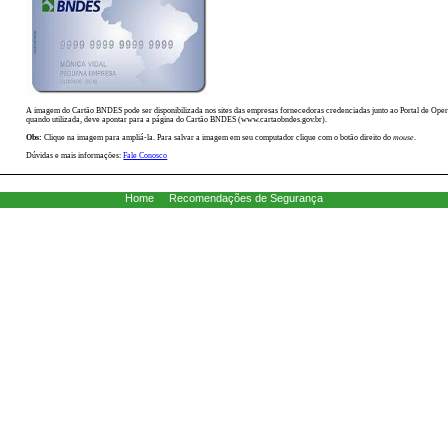
A imagem do Cartão BNDES pode ser disponibilizada nos sites das empresas fornecedoras credenciadas junto ao Portal de O
quando utilizada, deve apontar para a página do Cartão BNDES (www.cartaobndes.gov.br).
Obs:
Clique na imagem para ampliá-la. Para salvar a imagem em seu computador clique com o botão direito do
mouse
.
Dúvidas e mais informações:
Fale Conosco
Home
Recomendações de Segurança