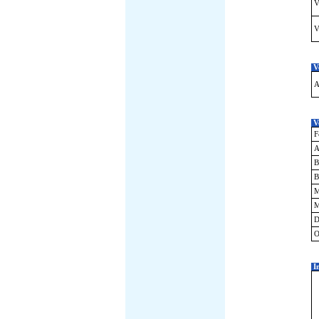
V
V
Ve
A
Ve
F
A
B
B
M
M
D
O
I