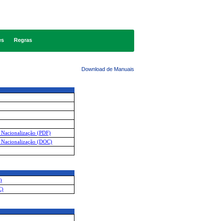
es
Regras
Download de Manuais
e Nacionalização (PDF)
e Nacionalização (DOC)
)
C)