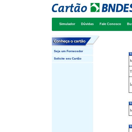
Simulador
Dúvidas
Fale Conosco
Bu
Seja um Fornecedor
Ve
Solicite seu Cartão
M
T
Í
Ve
I
Ve