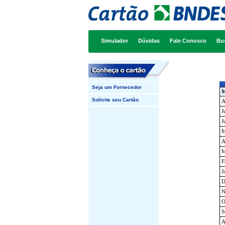
Simulador
Dúvidas
Fale Conosco
Bu
Seja um Fornecedor
M
Solicite seu Cartão
A
J
J
M
A
M
F
J
D
N
O
S
A