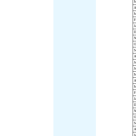
M
A
M
F
J
D
N
O
S
A
J
J
M
A
M
F
J
D
N
O
S
A
J