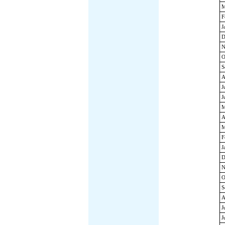
M
F
J
D
N
O
S
A
J
J
M
A
M
F
J
D
N
O
S
A
J
J