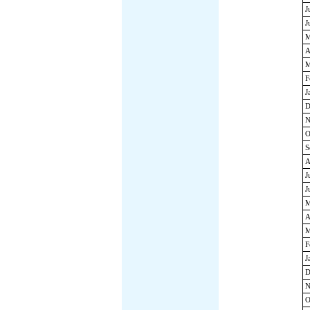
J
J
M
A
M
F
J
D
N
O
S
A
J
J
M
A
M
F
J
D
N
O