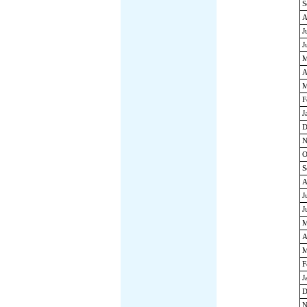
S
A
J
J
M
A
M
F
J
D
N
O
S
A
J
J
M
A
M
F
J
D
N