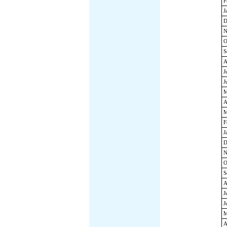
F
J
D
N
O
S
A
J
J
M
A
M
F
J
D
N
O
S
A
J
J
M
A