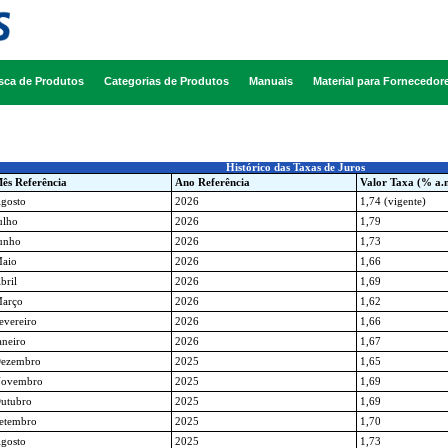
sca de Produtos
Categorias de Produtos
Manuais
Material para Fornecedor
Histórico das Taxas de Juros
ês Referência
Ano Referência
Valor Taxa (% a.
gosto
2026
1,74 (vigente)
ulho
2026
1,79
unho
2026
1,73
aio
2026
1,66
bril
2026
1,69
arço
2026
1,62
evereiro
2026
1,66
aneiro
2026
1,67
ezembro
2025
1,65
ovembro
2025
1,69
utubro
2025
1,69
etembro
2025
1,70
gosto
2025
1,73