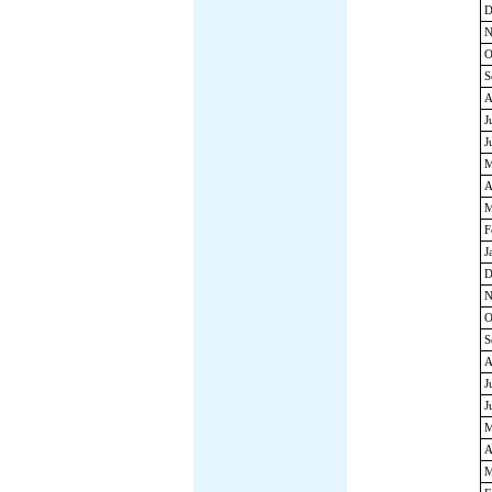
D
N
O
S
A
J
J
M
A
M
F
J
D
N
O
S
A
J
J
M
A
M