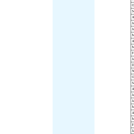
O
S
A
J
J
M
A
M
F
J
D
N
O
S
A
J
J
M
A
M
F
J